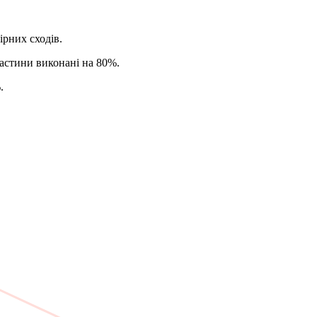
рних сходів.
частини виконані на 80%.
.