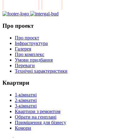
Про проект
Про проєкт
Інфраструктура
Галерея
Про комплекс
Умови придбання
Переваги
Технічні характеристики
Квартири
1-кімнатні
2-кімнатні
3-кімнатні
Квартири з ремонтом
Обрати на генплані
Приміщення для бізнесу
Комори