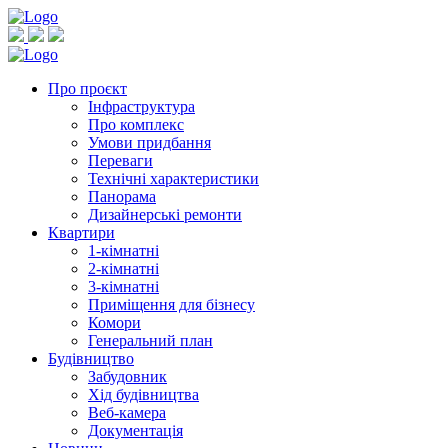
Про проєкт
Інфраструктура
Про комплекс
Умови придбання
Переваги
Технічні характеристики
Панорама
Дизайнерські ремонти
Квартири
1-кімнатні
2-кімнатні
3-кімнатні
Приміщення для бізнесу
Комори
Генеральний план
Будівництво
Забудовник
Хід будівництва
Веб-камера
Документація